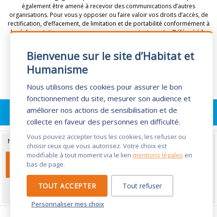
également être amené à recevoir des communications d’autres
organisations. Pour vous y opposer ou faire valoir vos droits d’accès, de
rectification, d’effacement, de limitation et de portabilité conformément à
la réglementation en vigueur, vous pouvez contacter notre Délégué à la
Protection des Données : 69 chemin de Vassieux 69300 Caluire -
dpd@habitat-humanisme.org
.
Bienvenue sur le site d’Habitat et
Humanisme
Nous utilisons des cookies pour assurer le bon
fonctionnement du site, mesurer son audience et
améliorer nos actions de sensibilisation et de
GÉRER LES COOKIES
collecte en faveur des personnes en difficulté.
Vous pouvez accepter tous les cookies, les refuser ou
Nous utilisons des cookies dans le cadre du suivi statistique de notre site.
choisir ceux que vous autorisez. Votre choix est
modifiable à tout moment via le lien
mentions légales
en
ACCEPTER LES COOKIES
bas de page.
TOUT ACCEPTER
Tout refuser
Refuser les cookies
Personnaliser mes choix