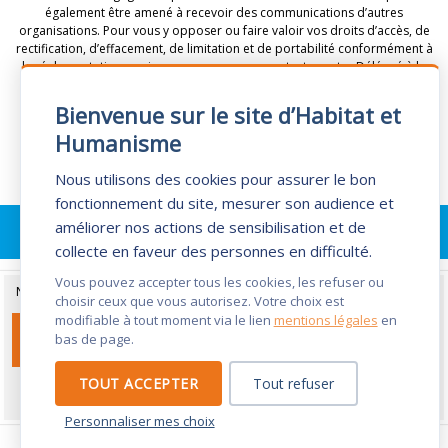
également être amené à recevoir des communications d’autres
organisations. Pour vous y opposer ou faire valoir vos droits d’accès, de
rectification, d’effacement, de limitation et de portabilité conformément à
la réglementation en vigueur, vous pouvez contacter notre Délégué à la
Protection des Données : 69 chemin de Vassieux 69300 Caluire -
dpd@habitat-humanisme.org
.
Bienvenue sur le site d’Habitat et
Humanisme
Nous utilisons des cookies pour assurer le bon
fonctionnement du site, mesurer son audience et
améliorer nos actions de sensibilisation et de
GÉRER LES COOKIES
collecte en faveur des personnes en difficulté.
Vous pouvez accepter tous les cookies, les refuser ou
Nous utilisons des cookies dans le cadre du suivi statistique de notre site.
choisir ceux que vous autorisez. Votre choix est
modifiable à tout moment via le lien
mentions légales
en
ACCEPTER LES COOKIES
bas de page.
TOUT ACCEPTER
Tout refuser
Refuser les cookies
Personnaliser mes choix